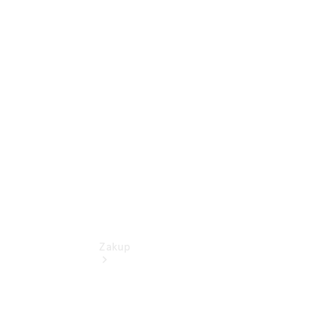
Jazda
testowa
Samochody
nowe
dostępne
od ręki
Zakup