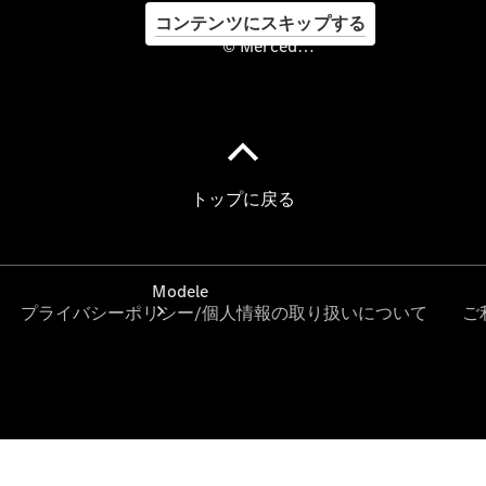
コンテンツにスキップする
© Mercedes-Benz Japan. , Stern Setagaya Co., Ltd.
©
Mercedes-
Benz Japan.
, Stern
Setagaya
Co., Ltd.
Modele
Konfigurator